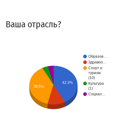
Ваша отрасль?
Образов…
Здравоо…
Спорт и
туризм
(10)
42.3%
Культура
38.5%
(1)
Социал…